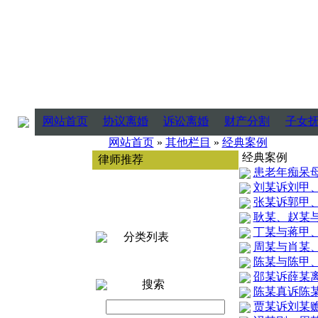
网站首页
协议离婚
诉讼离婚
财产分割
子女
网站首页
»
其他栏目
»
经典案例
经典案例
律师推荐
患老年痴呆
刘某诉刘甲
张某诉郭甲
耿某、赵某
丁某与蒋甲
分类列表
周某与肖某
陈某与陈甲
邵某诉薛某
搜索
陈某真诉陈
贾某诉刘某