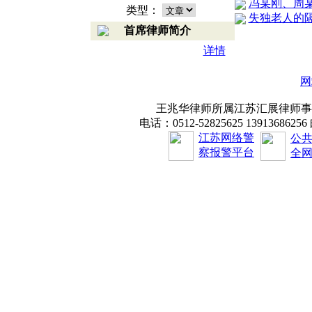
冯某刚、周
类型：
失独老人的
首席律师简介
详情
网
王兆华律师所属江苏汇展律师事务
电话：0512-52825625 1391368625
江苏网络警
公
察报警平台
全