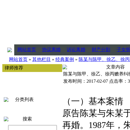
网站首页
协议离婚
诉讼离婚
财产分割
子女
网站首页
»
其他栏目
»
经典案例
»
陈某与陈甲、徐乙、徐丙
文章内容
律师推荐
陈某与陈甲、徐乙、徐丙赡养纠
发布时间：2017-02-07 点击率：3
（一）基本案情
分类列表
原告陈某与朱某于
搜索
再婚。1987年，