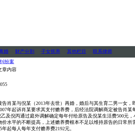
离婚
财产分割
子女抚养
其他栏目
联系律师
纠纷案
文章内容
055
子被告肖某与倪某（2013年去世）再婚，婚后与其生育二男一女
007年起诉肖某要求其支付赡养费，后经法院调解商定被告肖某每
告倪乙及倪丙通过庭外调解确定每年付给原告及倪某生活费500元，
物价水平的不断提高，上述赡养费根本不足以维持原告的日常所
5年起每人每年支付赡养费2192元。