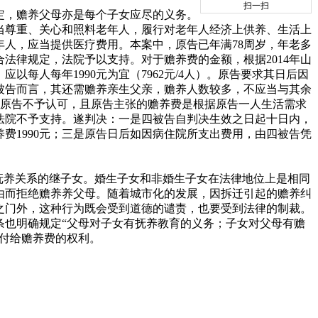
扫一扫
定，赡养父母亦是每个子女应尽的义务。
当尊重、关心和照料老年人，履行对老年人经济上供养、生活上
人，应当提供医疗费用。本案中，原告已年满78周岁，年老多
法律规定，法院予以支持。对于赡养费的金额，根据2014年山
以每人每年1990元为宜（7962元/4人）。原告要求其日后因
被告而言，其还需赡养亲生父亲，赡养人数较多，不应当与其余
现原告不予认可，且原告主张的赡养费是根据原告一人生活需求
法院不予支持。遂判决：一是四被告自判决生效之日起十日内，
告赡养费1990元；三是原告日后如因病住院所支出费用，由四被告凭
抚养关系的继子女。婚生子女和非婚生子女在法律地位上是相同
由而拒绝赡养养父母。随着城市化的发展，因拆迁引起的赡养纠
之门外，这种行为既会受到道德的谴责，也要受到法律的制裁。
条也明确规定“父母对子女有抚养教育的义务；子女对父母有赡
付给赡养费的权利。