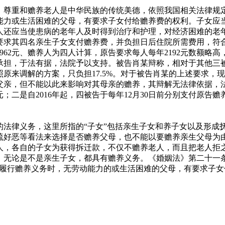
，尊重和赡养老人是中华民族的传统美德，依照我国相关法律规
能力或生活困难的父母，有要求子女付给赡养费的权利。子女应
人还应当使患病的老年人及时得到治疗和护理，对经济困难的老年
要求其四名亲生子女支付赡养费，并负担日后住院所需费用，符合
62元、赡养人为四人计算，原告要求每人每年2192元数额略高，应
承担，于法有据，法院予以支持。被告肖某辩称，相对于其他三
原来调解的方案，只负担17.5%。对于被告肖某的上述要求，
父亲，但不能以此来影响对其母亲的赡养，其辩解无法律依据，
90元；二是自2016年起，四被告于每年12月30日前分别支付原
的法律义务，这里所指的“子女”包括亲生子女和养子女以及形成
疏好恶等看法来选择是否赡养父母，也不能以要赡养亲生父母为
人，各自的子女为获得拆迁款，不仅不赡养老人，而且把老人拒
，无论是不是亲生子女，都具有赡养义务。《婚姻法》第二十一
不履行赡养义务时，无劳动能力的或生活困难的父母，有要求子女