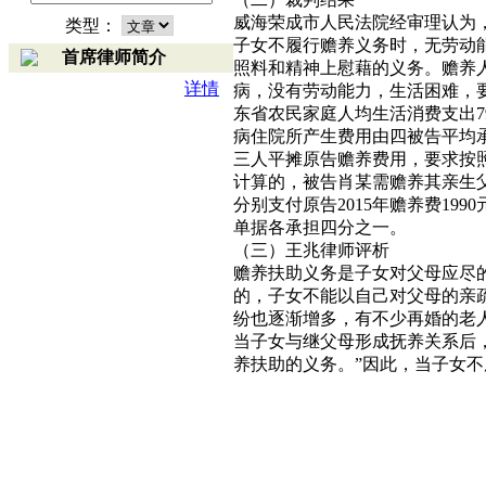
威海荣成市人民法院经审理认为
类型：
子女不履行赡养义务时，无劳动
首席律师简介
照料和精神上慰藉的义务。赡养
详情
病，没有劳动能力，生活困难，
东省农民家庭人均生活消费支出79
病住院所产生费用由四被告平均
三人平摊原告赡养费用，要求按照
计算的，被告肖某需赡养其亲生
分别支付原告2015年赡养费19
单据各承担四分之一。
（三）王兆律师评析
赡养扶助义务是子女对父母应尽
的，子女不能以自己对父母的亲
纷也逐渐增多，有不少再婚的老
当子女与继父母形成抚养关系后
养扶助的义务。”因此，当子女