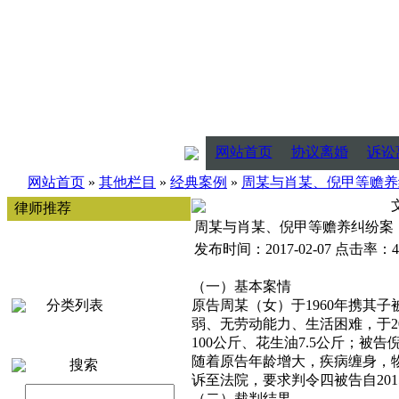
网站首页
协议离婚
诉讼
网站首页
»
其他栏目
»
经典案例
»
周某与肖某、倪甲等赡养
律师推荐
周某与肖某、倪甲等赡养纠纷案
发布时间：2017-02-07 点击率：4
（一）基本案情
分类列表
原告周某（女）于1960年携其
弱、无劳动能力、生活困难，于2
100公斤、花生油7.5公斤；被
随着原告年龄增大，疾病缠身，
搜索
诉至法院，要求判令四被告自201
（二）裁判结果