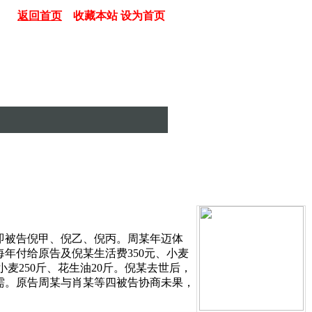
返回首页
收藏本站
设为首页
，即被告倪甲、倪乙、倪丙。周某年迈体
年付给原告及倪某生活费350元、小麦
小麦250斤、花生油20斤。倪某去世后，
需。原告周某与肖某等四被告协商未果，