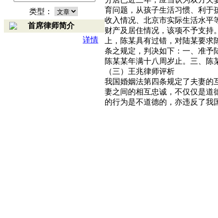
育问题，从孩子生活习惯、利于
类型：
收入情况、北京市实际生活水平
首席律师简介
财产及居住情况，该项不予支持
详情
上，陈某具有过错，对陆某要求
条之规定，判决如下：一、准予
陈某某年满十八周岁止。三、陈
（三）王兆律师评析
我国婚姻法第四条规定了夫妻的
妻之间的相互忠诚，不仅仅是道
的行为是不道德的，亦违反了我