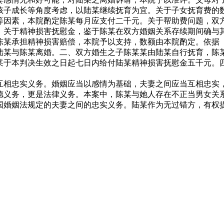
孩子成长等角度考虑，以陆某继续抚育为宜。关于子女抚育费的
等因素，本院酌定陈某每月应支付二千元。关于帮助费问题，双
。关于精神损害抚慰金，鉴于陈某在双方婚姻关系存续期间确与
陈某承担精神损害赔偿，本院予以支持，数额由本院酌定。依据
陆某与陈某离婚。二、双方婚生之子陈某某由陆某自行抚育，陈
某于本判决生效之日起七日内给付陆某精神损害抚慰金五千元。
互相忠实义务。婚姻应当以感情为基础，夫妻之间应当互相忠实
德义务，更是法律义务。本案中，陈某与她人存在不正当男女关
国婚姻法规定的夫妻之间的忠实义务。陆某作为无过错方，有权