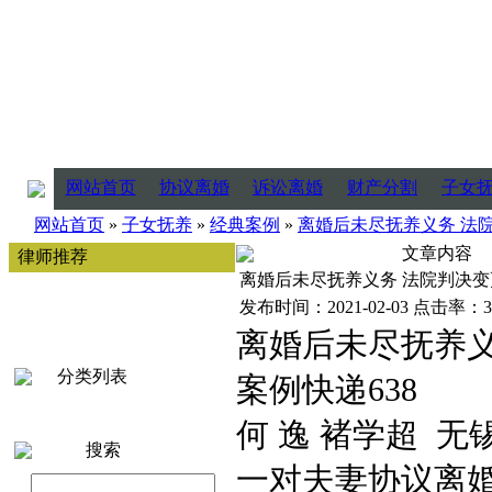
网站首页
协议离婚
诉讼离婚
财产分割
子女
网站首页
»
子女抚养
»
经典案例
»
离婚后未尽抚养义务 法
文章内容
律师推荐
离婚后未尽抚养义务 法院判决
发布时间：2021-02-03 点击率：3
离婚后未尽抚养义
分类列表
案例快递638
何 逸 褚学超 
搜索
一对夫妻协议离