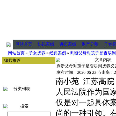
网站首页
协议离婚
诉讼离婚
财产分割
子女
网站首页
»
子女抚养
»
经典案例
»
判断父母对孩子是否尽到
文章内容
律师推荐
判断父母对孩子是否尽到抚养义
发布时间：2020-06-23 点击率：2
南小苑 江苏高院 
分类列表
人民法院作为国
仅是对一起具体
搜索
尚的一种引领。