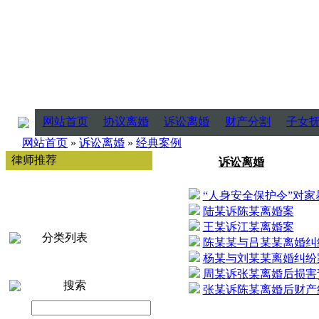
网站首页
协议离婚
诉讼离婚
财产分割
子女
网站首页
»
诉讼离婚
»
经典案例
律师推荐
诉讼离婚
“人身安全保护令”对家暴行
陆某诉陈某离婚案
王某诉江某离婚案
分类列表
陈某某与吕某某离婚纠纷案
杨某与刘某某离婚纠纷案 
周某诉张某离婚后损害责任
搜索
张某诉陈某离婚后财产纠纷